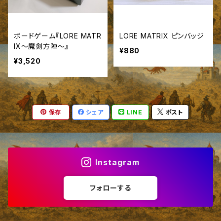
ボードゲーム『LORE MATR
LORE MATRIX ピンバッジ
IX～魔剣方陣～』
¥880
¥3,520
保存
シェア
LINE
ポスト
Instagram
フォローする